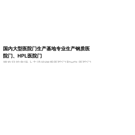
国内大型医院门生产基地专业生产钢质医
院门、HPL医院门
拥有目前市场上主流的钢质医院门和HPL医院门
两大生产线，产品材质、品类齐全，一站式采
购，省心省力