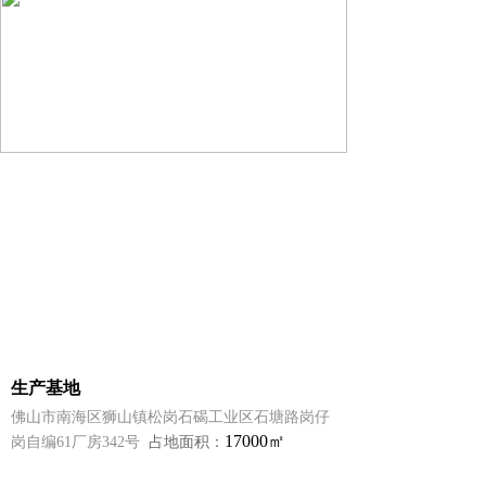
如何将每一个案例塑造成经典？
我们持续思考并付诸于行动
多年来，
一直为医疗机构提供专业的医院专用门
全套解决方案，目前已成功为
国内外2000多家
三甲、二甲医院、药厂、实验室等
提供了
全套医院门解决方案
生产基地
佛山市南海区狮山镇松岗石碣工业区石塘路岗仔
17000㎡
岗自编61厂房342号
占地面积：